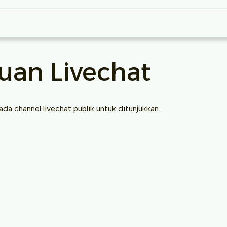
SPMB
Prestasi
Pekerjaan
Blog
Acar
uan Livechat
ada channel livechat publik untuk ditunjukkan.